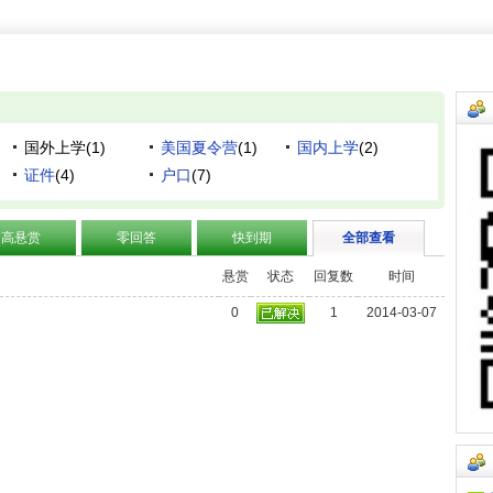
国外上学(1)
美国夏令营
(1)
国内上学
(2)
证件
(4)
户口
(7)
高悬赏
零回答
快到期
全部查看
悬赏
状态
回复数
时间
0
1
2014-03-07