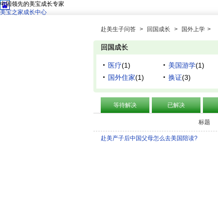
中国领先的美宝成长专家
美宝之家成长中心
赴美生子问答
>
回国成长
>
国外上学
>
回国成长
医疗
(1)
美国游学
(1)
国外住家
(1)
换证
(3)
等待解决
已解决
标题
赴美产子后中国父母怎么去美国陪读?