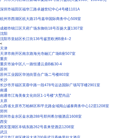
深圳市福田区福华三路卓越世纪中心4号楼1101A
杭州市西湖区杭大路15号嘉华国际商务中心509室
成都市锦江区天府广场东御街18号百扬大厦1307室
沈阳
沈阳市皇姑区长江街136号鉴赏欧洲B座4--2
<
天津
天津市南开区南京路海光寺融汇广场B座507室
重庆
重庆市渝中区八一路恒通云鼎B栋30-4
苏州
苏州工业园区华池街晋合广场二号楼803室
长沙
长沙市开福区芙蓉中路一段478号运达国际广场写字楼2901室
南通
南通市江海美食文化街区1-1号楼“大墅尚品”
太原
山西省太原市万柏林区和平北路金域阅山诚泰商务中心12层1208室
郑州
郑州市金水区金水路288号郑州希尔顿酒店1608室
西安
西安莲湖区丰镐东路262号喜来登酒店1208室
武汉
武汉市江岸区建设大道700号武汉香格里拉大酒店